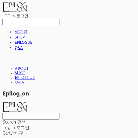
LOG IN
로그인
ABOUT
SHOP
EPILOGUE
Q&A
ABOUT
SHOP
EPILOGUE
Q&A
Epilog_on
Search
검색
Log In
로그인
Cart
장바구니