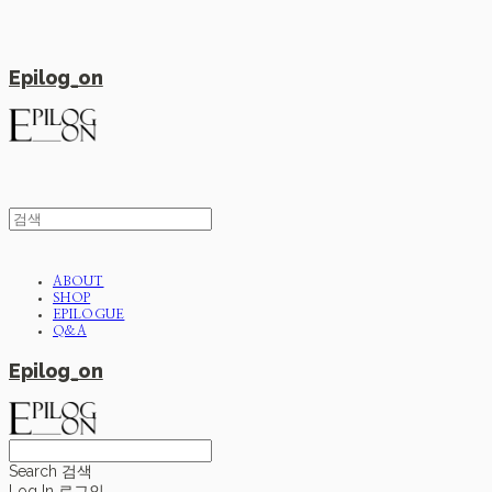
Epilog_on
ABOUT
SHOP
EPILOGUE
Q&A
Epilog_on
Search
검색
Log In
로그인