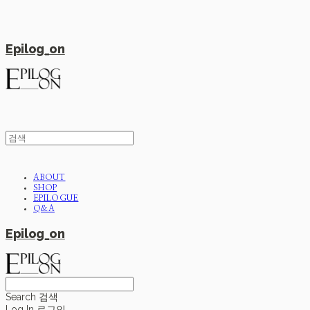
Epilog_on
ABOUT
SHOP
EPILOGUE
Q&A
Epilog_on
Search
검색
Log In
로그인