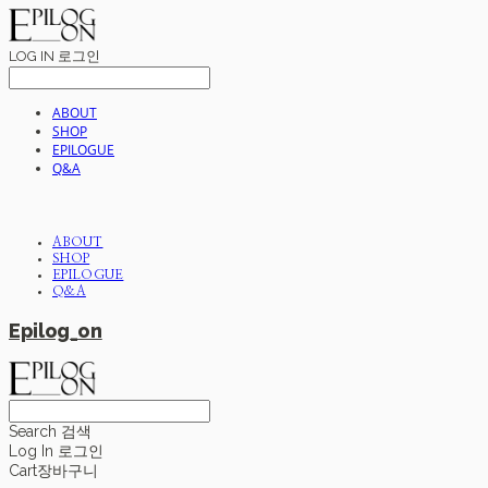
LOG IN
로그인
ABOUT
SHOP
EPILOGUE
Q&A
ABOUT
SHOP
EPILOGUE
Q&A
Epilog_on
Search
검색
Log In
로그인
Cart
장바구니