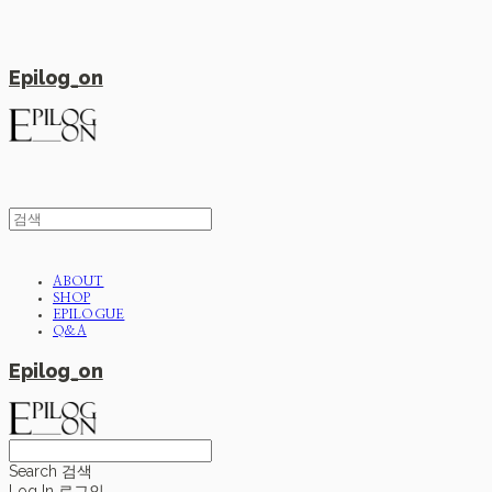
Epilog_on
ABOUT
SHOP
EPILOGUE
Q&A
Epilog_on
Search
검색
Log In
로그인