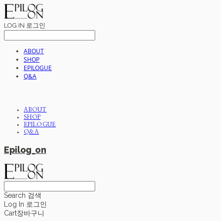
LOG IN
로그인
ABOUT
SHOP
EPILOGUE
Q&A
ABOUT
SHOP
EPILOGUE
Q&A
Epilog_on
Search
검색
Log In
로그인
Cart
장바구니